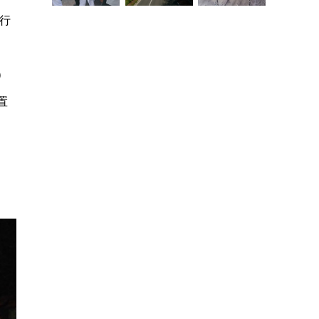
行
）
置