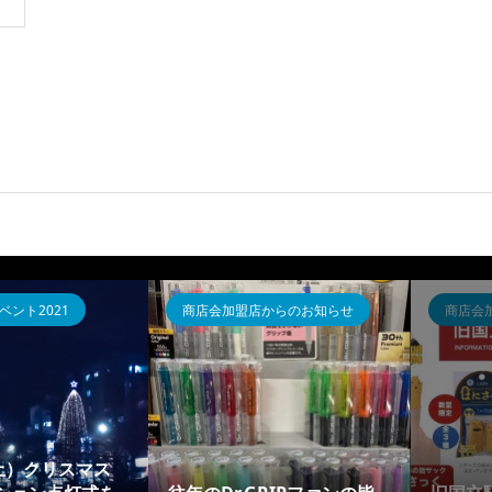
ント2021
商店会加盟店からのお知らせ
商店会
（土）クリスマス