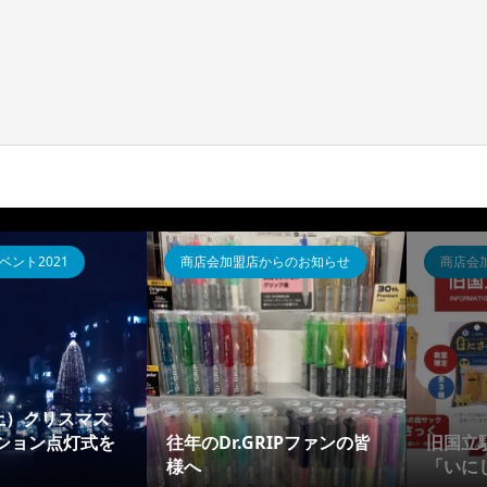
ント2021
商店会加盟店からのお知らせ
商店会
（土）クリスマス
ション点灯式を
往年のDr.GRIPファンの皆
旧国立
様へ
「いに