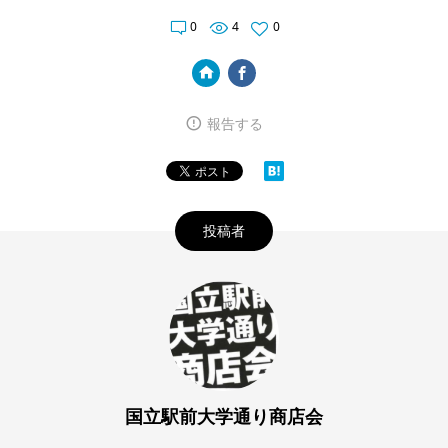
0
4
0
報告する
投稿者
国立駅前大学通り商店会