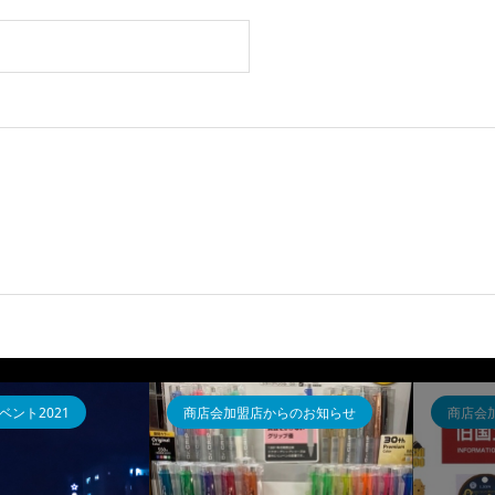
ント2021
商店会加盟店からのお知らせ
商店会