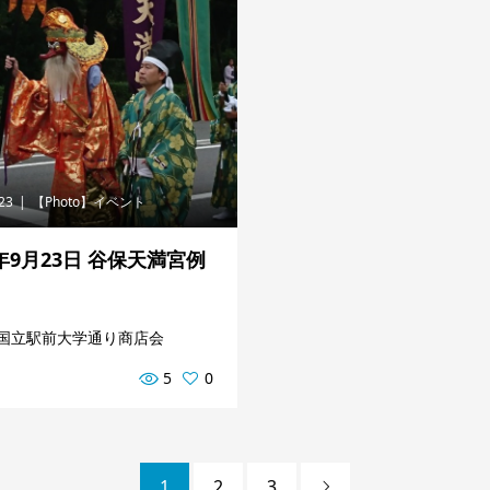
.23
【Photo】イベント
7年9月23日 谷保天満宮例
国立駅前大学通り商店会
5
0
1
2
3
