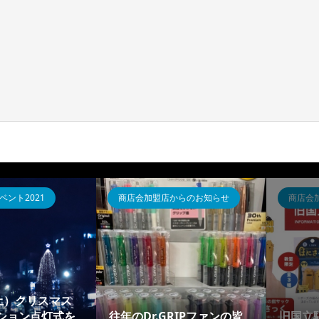
ント2021
商店会加盟店からのお知らせ
商店会
（土）クリスマス
ション点灯式を
往年のDr.GRIPファンの皆
旧国立