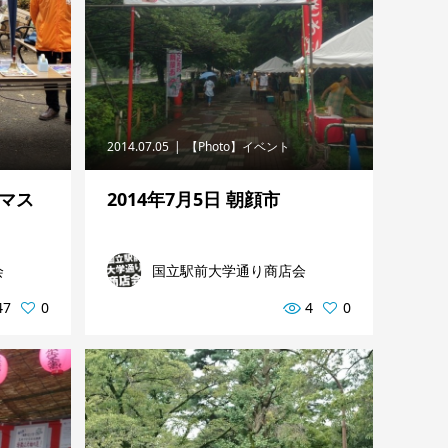
2014.07.05
【Photo】イベント
スマス
2014年7月5日 朝顔市
会
国立駅前大学通り商店会
47
0
4
0