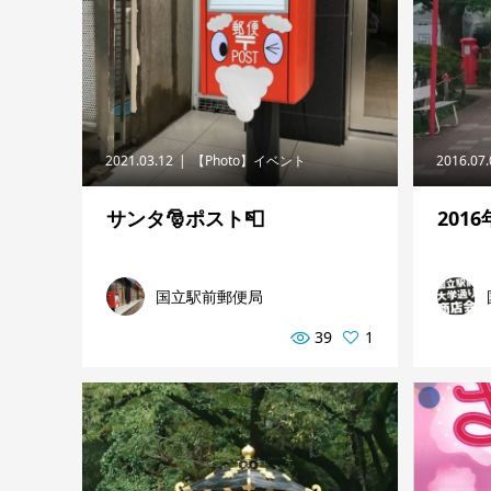
2021.03.12
【Photo】イベント
2016.07
サンタ🎅ポスト📮
201
国立駅前郵便局
39
1