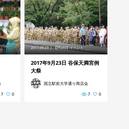
2017.09.23
【Photo】イベント
2017年9月23日 谷保天満宮例
大祭
会
国立駅前大学通り商店会
7
0
7
0