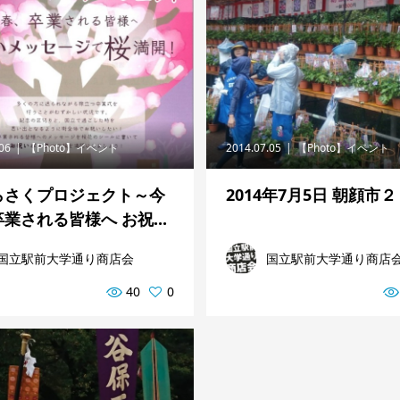
.06
【Photo】イベント
2014.07.05
【Photo】イベント
らさくプロジェクト～今
2014年7月5日 朝顔市２
業される皆様へ お祝...
国立駅前大学通り商店会
国立駅前大学通り商店
40
0