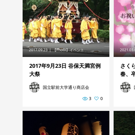
2017.09.23
【Photo】イベント
2021.03
2017年9月23日 谷保天満宮例
さく
大祭
春、卒
国立駅前大学通り商店会
3
0